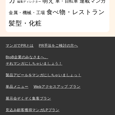
ガ
萌え
連載マンガ
車・自転車
編集ディレクター
食べ物・レストラン
金属・機械・工場
髪型・化粧
マンガでPRとは
PR手法をご検討の方へ
BtoB企業のみなさまへ。
それマンガにしちゃいましょう！
製品アピールをマンガにしちゃいましょっ！
単品メニュー
Webアクセスアップ プラン
展示会ぞくぞく集客プラン
見込み顧客獲得マンガLPプラン