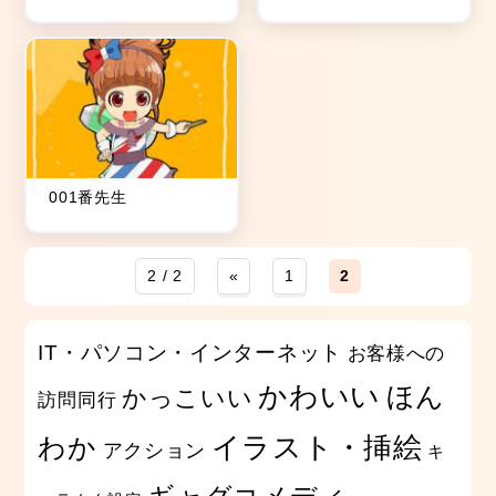
001番先生
2 / 2
«
1
2
IT・パソコン・インターネット
お客様への
かわいい
ほん
かっこいい
訪問同行
イラスト・挿絵
わか
アクション
キ