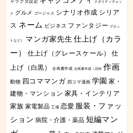
ギャグコメディ
ャラクタ設定
クオリティチェッ
シリア
シナリオ作成
グルメ
ゴージャス
ク
ネーム
ス
ファンタジー
ビジネス
プロッ
仕上げ（カラ
マンガ家先生
トなど）
ー）
仕上げ（グレースケール）
仕
作画
上げ（白黒）
企画書作成
企画書作成（目的
学園
四コママンガ
家・
動物
四コマ漫画
家具・インテリア
建物・マンション
服装・ファッ
家族
恋愛
家電製品
工場
短編マン
ション
病院・介護・薬品