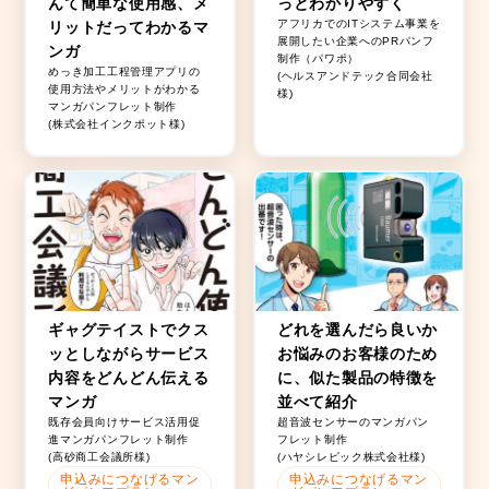
んて簡単な使用感、メ
っとわかりやすく
アフリカでのITシステム事業を
リットだってわかるマ
展開したい企業へのPRパンフ
ンガ
制作（パワポ）
めっき加工工程管理アプリの
(ヘルスアンドテック合同会社
使用方法やメリットがわかる
様)
マンガパンフレット制作
(株式会社インクポット様)
ギャグテイストでクス
どれを選んだら良いか
ッとしながらサービス
お悩みのお客様のため
内容をどんどん伝える
に、似た製品の特徴を
マンガ
並べて紹介
既存会員向けサービス活用促
超音波センサーのマンガパン
進マンガパンフレット制作
フレット制作
(高砂商工会議所様)
(ハヤシレピック株式会社様)
申込みにつなげるマン
申込みにつなげるマン