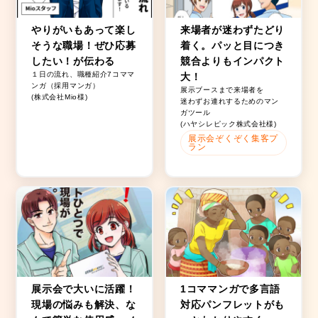
やりがいもあって楽し
来場者が迷わずたどり
そうな職場！ぜひ応募
着く。パッと目につき
したい！が伝わる
競合よりもインパクト
１日の流れ、職種紹介7コママ
大！
ンガ（採用マンガ）
展示ブースまで来場者を
(株式会社Mio様)
迷わずお連れするためのマン
ガツール
(ハヤシレピック株式会社様)
展示会ぞくぞく集客プ
ラン
展示会で大いに活躍！
1コママンガで多言語
現場の悩みも解決、な
対応パンフレットがも