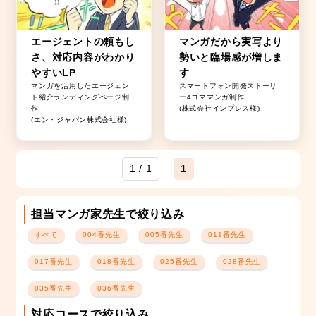
エージェントの頼もし
マンガだから実写より
さ、対応内容がわかり
勢いと臨場感が増しま
やすいLP
す
マンガを活用したエージェン
スマートフォン開発ストーリ
ト紹介ランディングページ制
ー4コママンガ制作
作
(株式会社インプレス様)
(エン・ジャパン株式会社様)
1 / 1
1
担当マンガ家先生で絞り込み
すべて
004番先生
005番先生
011番先生
017番先生
018番先生
025番先生
028番先生
035番先生
036番先生
対応コースで絞り込み