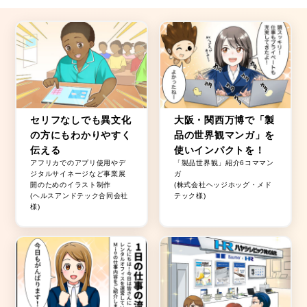
セリフなしでも異文化
大阪・関西万博で「製
の方にもわかりやすく
品の世界観マンガ」を
伝える
使いインパクトを！
アフリカでのアプリ使用やデ
「製品世界観」紹介6コママン
ジタルサイネージなど事業展
ガ
開のためのイラスト制作
(株式会社ヘッジホッグ・メド
(ヘルスアンドテック合同会社
テック様)
様)