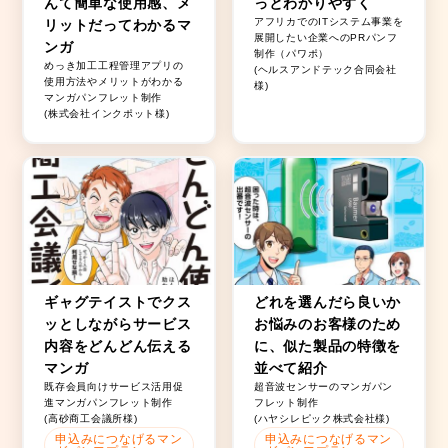
んて簡単な使用感、メ
っとわかりやすく
アフリカでのITシステム事業を
リットだってわかるマ
展開したい企業へのPRパンフ
ンガ
制作（パワポ）
めっき加工工程管理アプリの
(ヘルスアンドテック合同会社
使用方法やメリットがわかる
様)
マンガパンフレット制作
(株式会社インクポット様)
ギャグテイストでクス
どれを選んだら良いか
ッとしながらサービス
お悩みのお客様のため
内容をどんどん伝える
に、似た製品の特徴を
マンガ
並べて紹介
既存会員向けサービス活用促
超音波センサーのマンガパン
進マンガパンフレット制作
フレット制作
(高砂商工会議所様)
(ハヤシレピック株式会社様)
申込みにつなげるマン
申込みにつなげるマン