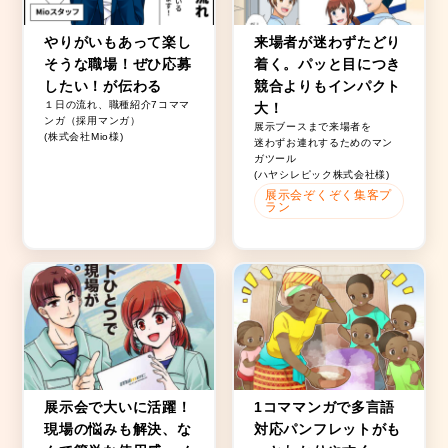
やりがいもあって楽し
来場者が迷わずたどり
そうな職場！ぜひ応募
着く。パッと目につき
したい！が伝わる
競合よりもインパクト
１日の流れ、職種紹介7コママ
大！
ンガ（採用マンガ）
展示ブースまで来場者を
(株式会社Mio様)
迷わずお連れするためのマン
ガツール
(ハヤシレピック株式会社様)
展示会ぞくぞく集客プ
ラン
展示会で大いに活躍！
1コママンガで多言語
現場の悩みも解決、な
対応パンフレットがも