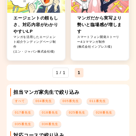
エージェントの頼もし
マンガだから実写より
さ、対応内容がわかり
勢いと臨場感が増しま
やすいLP
す
マンガを活用したエージェン
スマートフォン開発ストーリ
ト紹介ランディングページ制
ー4コママンガ制作
作
(株式会社インプレス様)
(エン・ジャパン株式会社様)
1 / 1
1
担当マンガ家先生で絞り込み
すべて
004番先生
005番先生
011番先生
017番先生
018番先生
025番先生
028番先生
035番先生
036番先生
対応コースで絞り込み