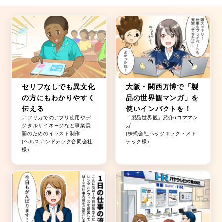
セリフなしでも異文化
大阪・関西万博で「製
の方にもわかりやすく
品の世界観マンガ」を
伝える
使いインパクトを！
アフリカでのアプリ使用やデ
「製品世界観」紹介6コママン
ジタルサイネージなど事業展
ガ
開のためのイラスト制作
(株式会社ヘッジホッグ・メド
(ヘルスアンドテック合同会社
テック様)
様)